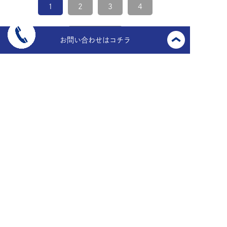
1
2
3
4
次ページ >
お問い合わせはコチラ
〒910-0017
福井県福井市文京6丁目13番27号
TEL.
0776-23-6447
FAX.
0776-21-9453
MAIL.
easaikuru@midorikensetu.jp