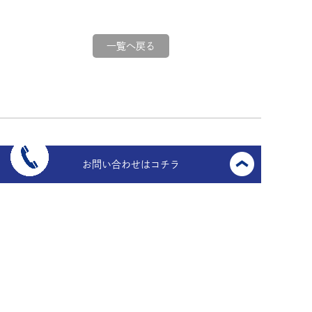
一覧へ戻る
お問い合わせはコチラ
〒910-0017
福井県福井市文京6丁目13番27号
TEL.
0776-23-6447
FAX.
0776-21-9453
MAIL.
easaikuru@midorikensetu.jp