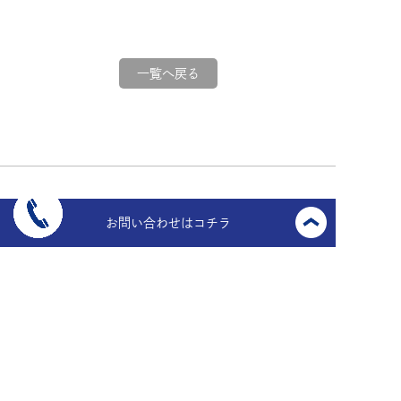
一覧へ戻る
お問い合わせはコチラ
〒910-0017
福井県福井市文京6丁目13番27号
TEL.
0776-23-6447
FAX.
0776-21-9453